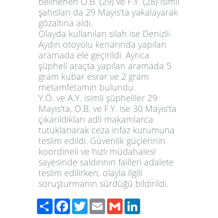
belirlenen O.B. (29) ve F.Y. (28) isimli
şahısları da 29 Mayıs’ta yakalayarak
gözaltına aldı.
Olayda kullanılan silah ise Denizli-
Aydın otoyolu kenarında yapılan
aramada ele geçirildi. Ayrıca
şüpheli araçta yapılan aramada 5
gram kubar esrar ve 2 gram
metamfetamin bulundu.
Y.Ö. ve A.Y. isimli şüpheliler 29
Mayıs’ta, O.B. ve F.Y. ise 30 Mayıs’ta
çıkarıldıkları adli makamlarca
tutuklanarak ceza infaz kurumuna
teslim edildi. Güvenlik güçlerinin
koordineli ve hızlı müdahalesi
sayesinde saldırının failleri adalete
teslim edilirken, olayla ilgili
soruşturmanın sürdüğü bildirildi.
Share
Facebook
Twitter
Email
Gmail
LinkedIn