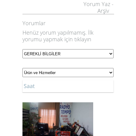
Yorum Yaz
-
Arşiv
Yorumlar
Henüz yorum yapılmamış. İlk
yorumu yapmak için
tıklayın
Saat