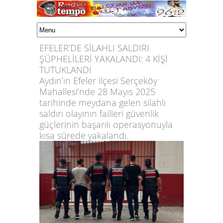
EFELER’DE SİLAHLI SALDIRI
ŞÜPHELİLERİ YAKALANDI: 4 KİŞİ
TUTUKLANDI
Aydın’ın Efeler ilçesi Serçeköy
Mahallesi’nde 28 Mayıs 2025
tarihinde meydana gelen silahlı
saldırı olayının failleri güvenlik
güçlerinin başarılı operasyonuyla
kısa sürede yakalandı.