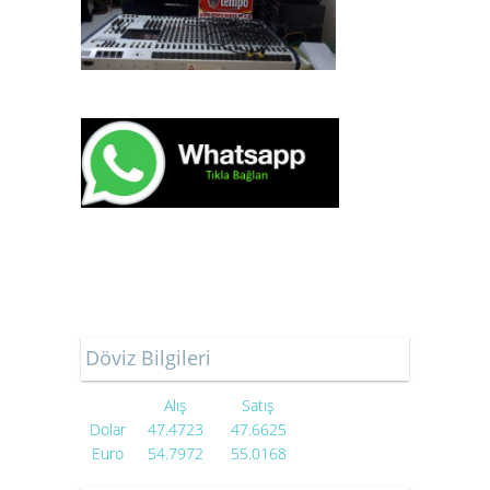
Döviz Bilgileri
Alış
Satış
Dolar
47.4723
47.6625
Euro
54.7972
55.0168