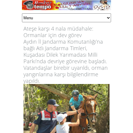
Ateşe karşı 4 nala müdahale:
Ormanlar için dev görev
Aydın İl Jandarma Komutanlığı’na
bağlı Atlı Jandarma Timleri,
Kuşadası Dilek Yarımadası Milli
Parkı’nda devriye görevine başladı.
Vatandaşlar birebir uyarıldı, orman
yangınlarına karşı bilgilendirme
yapıldı.