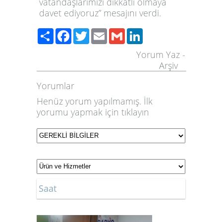
vatandaşlarımızı dikkatli olmaya
davet ediyoruz” mesajını verdi.
Share
Facebook
Twitter
Email
Gmail
LinkedIn
Yorum Yaz
-
Arşiv
Yorumlar
Henüz yorum yapılmamış. İlk
yorumu yapmak için
tıklayın
Saat