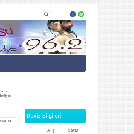
rı ve
lediyesi
3)
Döviz Bilgileri
lunan un
Alış
Satış