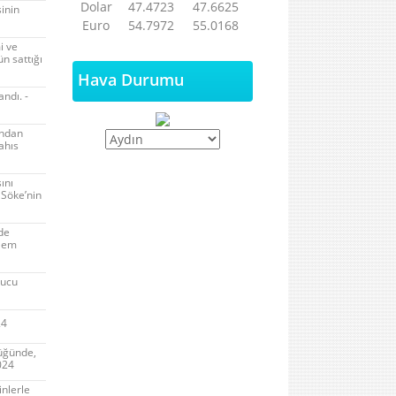
Dolar
47.4723
47.6625
sinin
Euro
54.7972
55.0168
i ve
ün sattığı
Hava Durumu
ndı. -
undan
ahıs
ını
 Söke’nin
nde
şlem
rucu
24
lüğünde,
024
inlerle