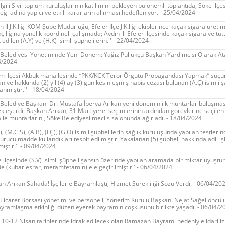
lgili Sivil toplum kuruluşlarının katılımını bekleyen bu önemli toplantıda, Söke ilçe
eği adına yapıcı ve etkili kararların alınması hedefleniyor. - 25/04/2024
ın İl J.K.lığı KOM Şube Müdürlüğü, Efeler İlçe J.K.lığı ekiplerince kaçak sigara üretim
çılığına yönelik koordineli çalışmada; Aydın ili Efeler ilçesinde kaçak sigara ve tüt
t edilen (A.Y) ve (H.K) isimli şüphelilerin.'' - 22/04/2024
Belediyesi Yönetiminde Yeni Dönem: Yağız Pullukçu Başkan Yardımcısı Olarak Ata
4/2024
im ilçesi Akbük mahallesinde “PKK/KCK Terör Örgütü Propagandası Yapmak” suç
n ve hakkında (2) yıl (4) ay (3) gün kesinleşmiş hapis cezası bulunan (A.Ç) isimli ş
anmıştır.'' - 18/04/2024
Belediye Başkanı Dr. Mustafa İberya Arıkan yeni dönemin ilk muhtarlar buluşmas
kleştirdi. Başkan Arıkan; 31 Mart yerel seçimlerinin ardından görevlerine seçilen
le muhtarlarını, Söke Belediyesi meclis salonunda ağırladı. - 18/04/2024
D), (M.C.S), (A.B), (İ.Ç), (G.Ö) isimli şüphelilerin sağlık kuruluşunda yapılan testleri
urucu madde kullandıkları tespit edilmiştir. Yakalanan (5) şüpheli hakkında adli i
mıştır.'' - 09/04/2024
e ilçesinde (S.V) isimli şüpheli şahsın üzerinde yapılan aramada bir miktar uyuştu
 (kubar esrar, metamfetamin) ele geçirilmiştir'' - 06/04/2024
n Arıkan Sahada! İşçilerle Bayramlaştı, Hizmet Sürekliliği Sözü Verdi. - 06/04/20
Ticaret Borsası yönetimi ve personeli, Yönetim Kurulu Başkanı Nejat Sağel öncü
ayramlaşma etkinliği düzenleyerek bayramın coşkusunu birlikte yaşadı. - 06/04/2
l 10-12 Nisan tarihlerinde idrak edilecek olan Ramazan Bayramı nedeniyle idari iz