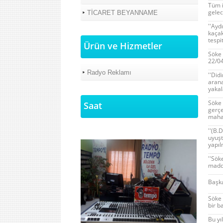
Tüm i
gelec
TİCARET BEYANNAME
''Ayd
kaçak
tespi
Ürün ve Hizmetler
Söke 
22/0
Radyo Reklamı
''Did
arana
yakal
Söke 
Saat
gerçe
mahal
''(B.
uyuşt
yapıl
''Sök
madde
Başka
Söke 
bir b
Bu yı