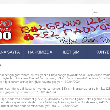
ANA SAYFA
HAKKIMIZDA
İLETİŞİM
KÜNYE
v
nin zengin gastronomi mirası yeni bir heyecan yaşayacak. Söke Tarih Araştırmala
r Değerlerini Koruma Derneği'nin projesi; SökeUn'un sponsorluğunda ve Söke Be
iğer ilgili kurumların iş birliğiyle hayata geçiyor. - 30/04/2024
dim ilçesinde kapalı kasa kamyonet içerisinde (E.K) isimli organizatör ile birlikte (2
siz göçmen yakalanmıştır.'' - 30/04/2024
e İlçe Jandarma Komutanlığı Aile İçi Şid.Müc.ve Çck.Ks.A.liğince Söke ilçesinde bu
kasında çalışan vatandaşlarımıza 6284 Sayılı Kanun, Kadına El Kalkamaz, KADES
aması, konularında seminer faaliyeti icra ...'' - 25/04/2024