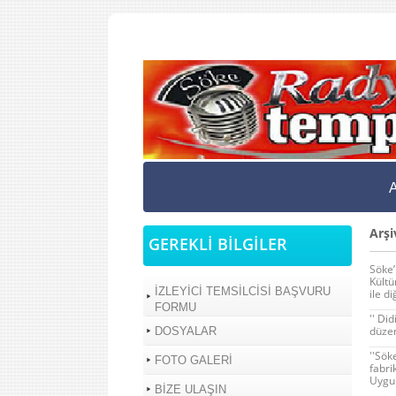
Arşi
GEREKLİ BİLGİLER
Söke’
Kültü
İZLEYİCİ TEMSİLCİSİ BAŞVURU
ile d
FORMU
'' Di
düzen
DOSYALAR
''Sök
FOTO GALERİ
fabri
Uygul
BİZE ULAŞIN