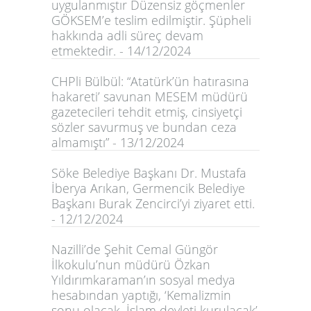
uygulanmıştır Düzensiz göçmenler
GÖKSEM’e teslim edilmiştir. Şüpheli
hakkında adli süreç devam
etmektedir. - 14/12/2024
CHPli Bülbül: “Atatürk’ün hatırasına
hakareti’ savunan MESEM müdürü
gazetecileri tehdit etmiş, cinsiyetçi
sözler savurmuş ve bundan ceza
almamıştı” - 13/12/2024
Söke Belediye Başkanı Dr. Mustafa
İberya Arıkan, Germencik Belediye
Başkanı Burak Zencirci’yi ziyaret etti.
- 12/12/2024
Nazilli’de Şehit Cemal Güngör
İlkokulu’nun müdürü Özkan
Yıldırımkaraman’ın sosyal medya
hesabından yaptığı, ‘Kemalizmin
sonu olacak. İslam devleti kurulacak’