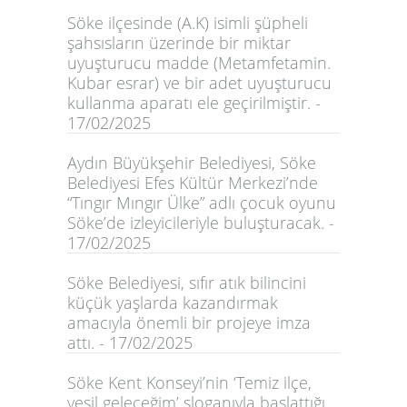
Söke ilçesinde (A.K) isimli şüpheli
şahsısların üzerinde bir miktar
uyuşturucu madde (Metamfetamin.
Kubar esrar) ve bir adet uyuşturucu
kullanma aparatı ele geçirilmiştir. -
17/02/2025
Aydın Büyükşehir Belediyesi, Söke
Belediyesi Efes Kültür Merkezi’nde
“Tıngır Mıngır Ülke” adlı çocuk oyunu
Söke’de izleyicileriyle buluşturacak. -
17/02/2025
Söke Belediyesi, sıfır atık bilincini
küçük yaşlarda kazandırmak
amacıyla önemli bir projeye imza
attı. - 17/02/2025
Söke Kent Konseyi’nin ‘Temiz ilçe,
yeşil geleceğim’ sloganıyla başlattığı