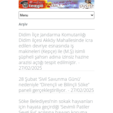
Arşiv
Didim İlçe Jandarma Komutanlığı
Didim ilçesi Akköy Mahallesinde icra
edilen devriye esnasında iş
makineleri (Kepçe) ile (M.Ş) isimli
şüpheli şahsın adına izinsiz hazine
arazisi açtığı tespit edilmiştir. -
27/02/2025
28 Şubat ‘Sivil Savunma Günü’
nedeniyle “Dirençli ve Bilinçli Söke”
paneli gerçekleştiriliyor. - 27/02/2025
Söke Belediyesi’nin sokak hayvanları
için hayata geçirdiği ‘Sevimli Patiler
Sevgi Evi’ açılışına hayvan koruma